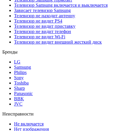
Телевизор Samsung включается и выключается
Зависает телевизор Samsung
Телевизор не находит антенну
Телевизор не видит PS4
Телевизор не видит приставку
Телевизор не видит телефон
Телевизор не видит Wi-Fi
Телевизор не видит внешний жесткий диск
Бренды
LG
Samsung
Philips
Sony
Toshiba
Sharp
Panasonic
BBK
JVC
Неисправности
Не включается
Нет изображения