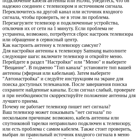
подключение кабеля антенны или HDMI, убедитесь, что он
надежно соединен с телевизором и источником сигнала.
Переключитесь на другой канал или источник входного
сигнала, чтобы проверить, не в этом ли проблема.
Перезагрузите телевизор и подключенные устройства,
отключив их от сети на 1 минуту. Если проблема не
устранена, возможно, потребуется сброс настроек телевизора
или обращение в сервисный центр.
Как настроить антенну к телевизору самсунг?
Для настройки антенны к телевизору Samsung выполните
следующие шаги: включите телевизор и откройте меню.
Перейдите в раздел "Настройки" или "Меню" и выберите
"Вещание". В подменю "Тип канала" установите тип вашей
антенны (эфирная или кабельная). Затем выберите
"Автонастройка" и следуйте инструкциям на экране для
поиска доступных телеканалов. После завершения поиска
сохраните найденные каналы. Если сигнал слабый, проверьте
и при необходимости скорректируйте положение антенны для
лучшего приема.
Почему не работает телевизор пишет нет сигнала?
Ваш телевизор может показывать "нет сигнала" по
нескольким причинам: возможно, кабель антенны или
спутниковой тарелки неправильно подключен к телевизору,
или есть проблема с самим кабелем. Также стоит проверить,
выбран ли правильный источник входного сигнала в меню