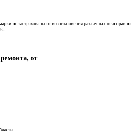
й марки не застрахованы от возникновения различных неисправ
ва.
ремонта, от
бласти