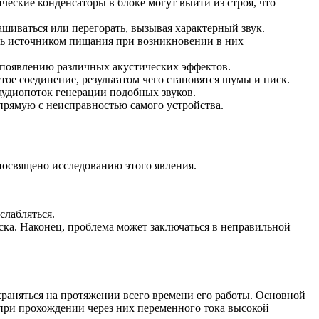
еские конденсаторы в блоке могут выйти из строя, что
шиваться или перегорать, вызывая характерный звук.
ь источником пищания при возникновении в них
 появлению различных акустических эффектов.
е соединение, результатом чего становятся шумы и писк.
аудиопоток генерации подобных звуков.
рямую с неисправностью самого устройства.
посвящено исследованию этого явления.
слабляться.
ска. Наконец, проблема может заключаться в неправильной
раняться на протяжении всего времени его работы. Основной
при прохождении через них переменного тока высокой