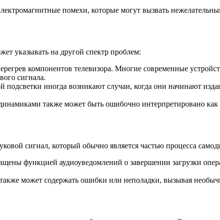
электромагнитные помехи, которые могут вызвать нежелательны
ожет указывать на другой спектр проблем:
ерегрев компонентов телевизора. Многие современные устройст
вого сигнала.
 подсветки иногда возникают случаи, когда они начинают изда
 динамиками также может быть ошибочно интерпретировано как
вуковой сигнал, который обычно является частью процесса само
ащены функцией аудиоуведомлений о завершении загрузки опе
акже может содержать ошибки или неполадки, вызывая необычн