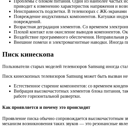
Проблемы с блоком питания. Один из наиболее частых ис
приводит к изменению характеристик напряжения и возн
Неисправность подсветки. В телевизорах с ЖК-экранами 
Повреждение индуктивных компонентов. Катушки индукт
повреждений.
Возрастная деградация элементов. Со временем электро
Плохой контакт или окисление выводов компонентов. Ок
Воздействие программного обеспечения. Неправильная р
Внешние помехи и электромагнитные наводки. Иногда п
Писк кинескопа
Пользователи старых моделей телевизоров Samsung иногда ста
Писк кинескопных телевизоров Samsung может быть вызван н
Естественное старение компонентов: со временем конденс
Вибрация высокочастотных элементов блока питания, так
работе горизонтальной развертки.
Как проявляется и почему это происходит
Проявление писка обычно сопровождается высокочастотным зву
механизм возникновения таких звуков — это резонансные явле