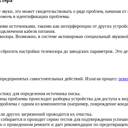
стера
 звуки, это может свидетельствовать о ряде проблем, начиная о
 помочь в идентификации проблемы.
шними источниками, такими как интерференции от других устрой
подключения кабеля питания.
евизора. Возможно, в системе активирован специальный звуково
сбросить настройки телевизора до заводских параметров. Это де
 предпринятых самостоятельных действий. Излагая процесс
ремо
стику для определения источника писка.
ины проблемы происходит разборка устройства для доступа к в
роблема с одним из компонентов (например, повреждение конден
и других загрязнений проводится их очистка.
а собирается и проходит серию тестов для подтверждения успешн
ю о проведенном ремонте и дает рекомендации по предотвраще