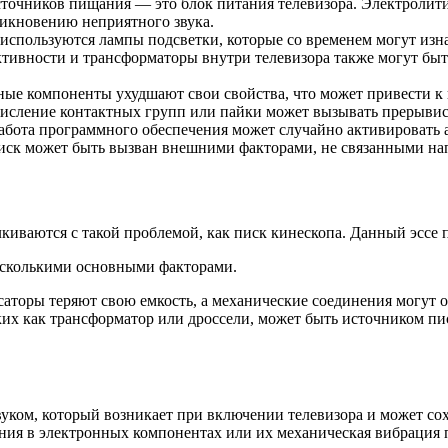
точников пищания — это блок питания телевизора. Электролитич
икновению неприятного звука.
используются лампы подсветки, которые со временем могут изна
ивности и трансформаторы внутри телевизора также могут быт
нные компоненты ухудшают свои свойства, что может привести к
исление контактных групп или пайки может вызывать прерывисто
абота программного обеспечения может случайно активировать 
иск может быть вызван внешними факторами, не связанными нап
лкиваются с такой проблемой, как писк кинескопа. Данный эссе 
есколькими основными факторами.
аторы теряют свою емкость, а механические соединения могут о
их как трансформатор или дроссели, может быть источником пи
ком, который возникает при включении телевизора и может сох
ния в электронных компонентах или их механическая вибрация 