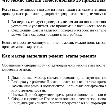
Что можно сделать самостоятельно до прихода ма
Когда ваш телевизор Samsung начинает издавать нежелательные
прихода мастера стоит предпринять ряд шагов, которые могут
Во-первых, следует проверить, не связан ли писк с вне
устройств и убедиться, что проблема не возникает из-за 
Следующим шагом является проверка настроек звука тел
может быть скорректировано в настройках.
Если эти простые манипуляции не помогли, можно попытаться 
программного характера.
Как мастер выполнит ремонт: этапы ремонта
Обращение к специалисту - следующий логический этап после
ключевых этапов:
Диагностика: Мастер сначала проводит детальную диагно
Разборка устройства: После определения вероятной прич
Замена или ремонт компонентов: Если была обнаружена п
или отремонтирован.
Чистка: При обнаружении чрезмерного скопления пыли ил
Сборка и проверка: После всех операций телевизор снов
Консультация клиента: Мастер предоставляет информаци