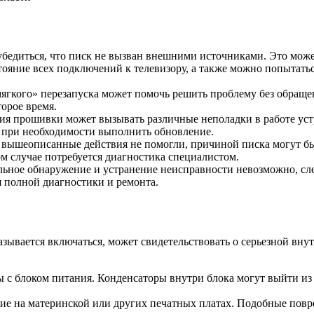
бедиться, что писк не вызван внешними источниками. Это може
ояние всех подключений к телевизору, а также можно попытать
ягкого» перезапуска может помочь решить проблему без обраще
торое время.
ия прошивки может вызывать различные неполадки в работе устр
и при необходимости выполнить обновление.
 вышеописанные действия не помогли, причиной писка могут бы
ом случае потребуется диагностика специалистом.
ельное обнаружение и устранение неисправности невозможно, с
 полной диагностики и ремонта.
казывается включаться, может свидетельствовать о серьезной в
с блоком питания. Конденсаторы внутри блока могут выйти из ст
е на материнской или других печатных платах. Подобные повре