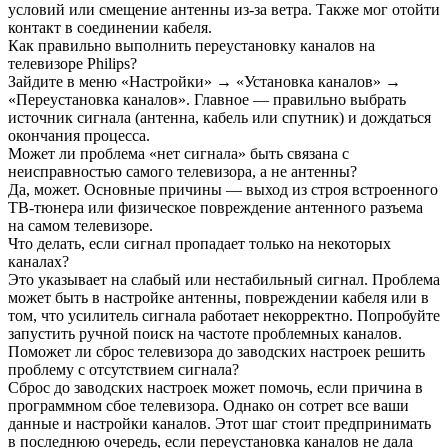
условий или смещение антенны из-за ветра. Также мог отойти
контакт в соединении кабеля.
Как правильно выполнить переустановку каналов на
телевизоре Philips?
Зайдите в меню «Настройки» → «Установка каналов» →
«Переустановка каналов». Главное — правильно выбрать
источник сигнала (антенна, кабель или спутник) и дождаться
окончания процесса.
Может ли проблема «нет сигнала» быть связана с
неисправностью самого телевизора, а не антенны?
Да, может. Основные причины — выход из строя встроенного
ТВ-тюнера или физическое повреждение антенного разъема
на самом телевизоре.
Что делать, если сигнал пропадает только на некоторых
каналах?
Это указывает на слабый или нестабильный сигнал. Проблема
может быть в настройке антенны, повреждении кабеля или в
том, что усилитель сигнала работает некорректно. Попробуйте
запустить ручной поиск на частоте проблемных каналов.
Поможет ли сброс телевизора до заводских настроек решить
проблему с отсутствием сигнала?
Сброс до заводских настроек может помочь, если причина в
программном сбое телевизора. Однако он сотрет все ваши
данные и настройки каналов. Этот шаг стоит предпринимать
в последнюю очередь, если переустановка каналов не дала