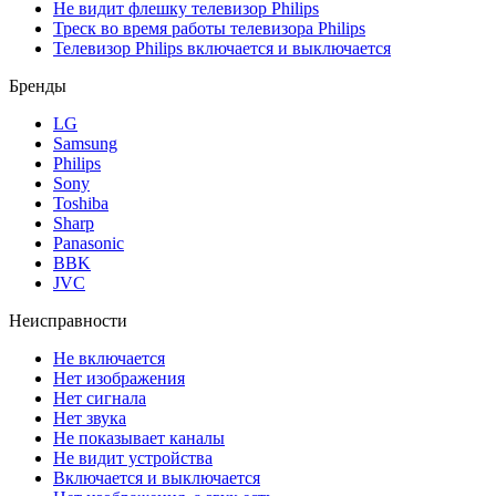
Не видит флешку телевизор Philips
Треск во время работы телевизора Philips
Телевизор Philips включается и выключается
Бренды
LG
Samsung
Philips
Sony
Toshiba
Sharp
Panasonic
BBK
JVC
Неисправности
Не включается
Нет изображения
Нет сигнала
Нет звука
Не показывает каналы
Не видит устройства
Включается и выключается