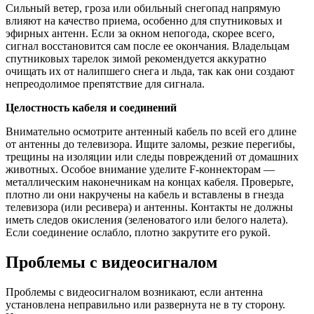
Сильный ветер, гроза или обильный снегопад напрямую
влияют на качество приема, особенно для спутниковых и
эфирных антенн. Если за окном непогода, скорее всего,
сигнал восстановится сам после ее окончания. Владельцам
спутниковых тарелок зимой рекомендуется аккуратно
очищать их от налипшего снега и льда, так как они создают
непреодолимое препятствие для сигнала.
Целостность кабеля и соединений
Внимательно осмотрите антенный кабель по всей его длине
от антенны до телевизора. Ищите заломы, резкие перегибы,
трещины на изоляции или следы повреждений от домашних
животных. Особое внимание уделите F-коннекторам —
металлическим наконечникам на концах кабеля. Проверьте,
плотно ли они накручены на кабель и вставлены в гнезда
телевизора (или ресивера) и антенны. Контакты не должны
иметь следов окисления (зеленоватого или белого налета).
Если соединение ослабло, плотно закрутите его рукой.
Проблемы с видеосигналом
Проблемы с видеосигналом возникают, если антенна
установлена неправильно или развернута не в ту сторону.