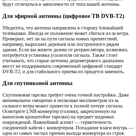
будут отличаться в зависимости от типа вашей антенны.
Для эфирной антенны (цифровое ТВ DVB-T2)
Убедитесь, что антенна направлена в сторону ближайшей
телевышки. Иногда ее положение может сбиться из-за ветра.
Проверьте, нет ли на пути сигнала новых препятствий,
например, выросших деревьев или построенного рядом
здания. Если вы живете далеко от ретранслятора, возможно,
потребуется установка усилителя сигнала. Также стоит
учитывать, что старые антенны дециметрового диапазона
могут не поддерживать современный цифровой стандарт
DVB-T2, и для стабильного приема их придется заменить.
Для спутниковой антенны
Спутниковая тарелка требует очень точной настройки. Даже
минимальное смещение в несколько миллиметров из-за
сильного ветра может привести к полной потере сигнала.
Осмотрите LNB-конвертер (головку, закрепленную на
выносном кронштейне тарелки) на предмет видимых
повреждений. Важнейший аспект — герметичность
соединений кабеля с конвертером. Попадание влаги внутрь —
одна из самых частых причин выхода конвертера из строя.