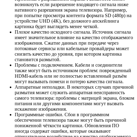
возникнуть если разрешение входящего сигнала ниже
нативного разрешения экрана телевизора. Например,
при попытке просмотра контента формата SD (480p) на
устройстве UHD (4K), без должного апскейлинга
картинка будет выглядеть менее четкой.
Плохое качество исходного сигнала. Источник сигнала
имеет значительное влияние на качество отображаемого
изображения. Сжатие данных при передаче через
потоковые сервисы или кабельные провайдеры может
снизить качество до уровня, при котором картинка
становится размытой.
Проблемы с подключением. Кабели и соединители
также могут быть источником проблем: поврежденный
HDMI-кабель или не полностью вставленный разъём
могут вызывать помехи и потерю качества сигнала.
Аппаратные неполадки. В некоторых случаях причиной
размытия может служить аппаратная неисправность
самого телевизора: проблемы с матрицей экрана, блоком
питания или другими компонентами могут вызвать
искажение изображения.
Программные ошибки. Сбои в программном
обеспечении телевизора также могут быть причиной
пониженной чёткости картинки. Обновления ПО
иногда содержат ошибки, которые оказывают
отрицательное воздействие на качество отображаемого