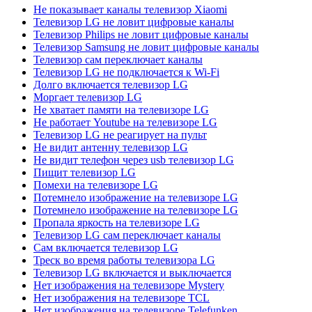
Не показывает каналы телевизор Xiaomi
Телевизор LG не ловит цифровые каналы
Телевизор Philips не ловит цифровые каналы
Телевизор Samsung не ловит цифровые каналы
Телевизор сам переключает каналы
Телевизор LG не подключается к Wi-Fi
Долго включается телевизор LG
Моргает телевизор LG
Не хватает памяти на телевизоре LG
Не работает Youtube на телевизоре LG
Телевизор LG не реагирует на пульт
Не видит антенну телевизор LG
Не видит телефон через usb телевизор LG
Пищит телевизор LG
Помехи на телевизоре LG
Потемнело изображение на телевизоре LG
Потемнело изображение на телевизоре LG
Пропала яркость на телевизоре LG
Телевизор LG сам переключает каналы
Сам включается телевизор LG
Треск во время работы телевизора LG
Телевизор LG включается и выключается
Нет изображения на телевизоре Mystery
Нет изображения на телевизоре TCL
Нет изображения на телевизоре Telefunken