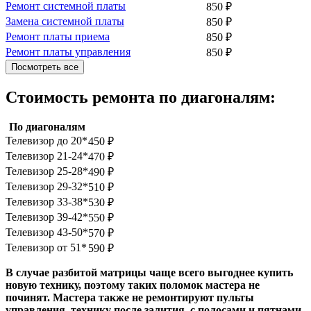
Ремонт системной платы
850
₽
Замена системной платы
850
₽
Ремонт платы приема
850
₽
Ремонт платы управления
850
₽
Посмотреть все
Стоимость ремонта по диагоналям:
По диагоналям
Телевизор до 20*
450
₽
Телевизор 21-24*
470
₽
Телевизор 25-28*
490
₽
Телевизор 29-32*
510
₽
Телевизор 33-38*
530
₽
Телевизор 39-42*
550
₽
Телевизор 43-50*
570
₽
Телевизор от 51*
590
₽
В случае разбитой матрицы чаще всего выгоднее купить
новую технику, поэтому таких поломок мастера не
починят. Мастера также не ремонтируют пульты
управления, технику после залития, с полосами и пятнами