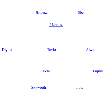
Яндекс
Sber
Hartens
Digma
Tuvio
Aiwa
Polar
Fujitsu
Skyworth
Irbis