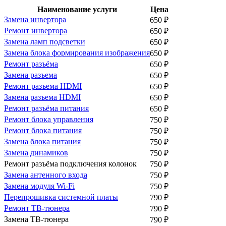
Наименование услуги
Цена
Замена инвертора
650
₽
Ремонт инвертора
650
₽
Замена ламп подсветки
650
₽
Замена блока формирования изображения
650
₽
Ремонт разъёма
650
₽
Замена разъема
650
₽
Ремонт разъема HDMI
650
₽
Замена разъема HDMI
650
₽
Ремонт разъёма питания
650
₽
Ремонт блока управления
750
₽
Ремонт блока питания
750
₽
Замена блока питания
750
₽
Замена динамиков
750
₽
Ремонт разъёма подключения колонок
750
₽
Замена антенного входа
750
₽
Замена модуля Wi-Fi
750
₽
Перепрошивка системной платы
790
₽
Ремонт ТВ-тюнера
790
₽
Замена ТВ-тюнера
790
₽