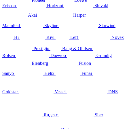
Pioneer
Loewe
Erisson
Horizont
Shivaki
Akai
Harper
Maunfeld
Skyline
Starwind
Hi
Kivi
Leff
Novex
Prestigio
Bang & Olufsen
Rolsen
Daewoo
Grundig
Elenberg
Fusion
Sanyo
Helix
Funai
Goldstar
Vestel
DNS
Яндекс
Sber