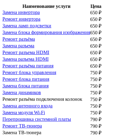
Наименование услуги
Цена
Замена инвертора
650
₽
Ремонт инвертора
650
₽
Замена ламп подсветки
650
₽
Замена блока формирования изображения
650
₽
Ремонт разъёма
650
₽
Замена разъема
650
₽
Ремонт разъема HDMI
650
₽
Замена разъема HDMI
650
₽
Ремонт разъёма питания
650
₽
Ремонт блока управления
750
₽
Ремонт блока питания
750
₽
Замена блока питания
750
₽
Замена динамиков
750
₽
Ремонт разъёма подключения колонок
750
₽
Замена антенного входа
750
₽
Замена модуля Wi-Fi
750
₽
Перепрошивка системной платы
790
₽
Ремонт ТВ-тюнера
790
₽
Замена ТВ-тюнера
790
₽