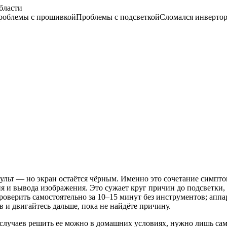
бласти
роблемы с прошивкой
Проблемы с подсветкой
Сломался инверто
ульт — но экран остаётся чёрным. Именно это сочетание симптомо
я и вывода изображения. Это сужает круг причин до подсветки
оверить самостоятельно за 10–15 минут без инструментов; аппа
 и двигайтесь дальше, пока не найдёте причину.
 случаев решить ее можно в домашних условиях, нужно лишь сам