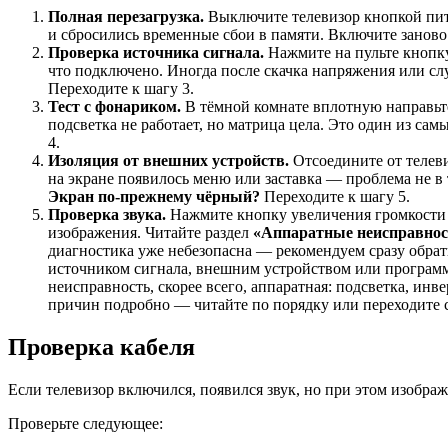
Полная перезагрузка.
Выключите телевизор кнопкой пита
и сбросились временные сбои в памяти. Включите заново
Проверка источника сигнала.
Нажмите на пульте кноп
что подключено. Иногда после скачка напряжения или сл
Переходите к шагу 3.
Тест с фонариком.
В тёмной комнате вплотную направьте
подсветка не работает, но матрица цела. Это один из сам
4.
Изоляция от внешних устройств.
Отсоедините от телеви
на экране появилось меню или заставка — проблема не в
Экран по-прежнему чёрный?
Переходите к шагу 5.
Проверка звука.
Нажмите кнопку увеличения громкости 
изображения. Читайте раздел
«Аппаратные неисправнос
диагностика уже небезопасна — рекомендуем сразу обрат
источником сигнала, внешним устройством или программ
неисправность, скорее всего, аппаратная: подсветка, и
причин подробно — читайте по порядку или переходите 
Проверка кабеля
Если телевизор включился, появился звук, но при этом изобра
Проверьте следующее: