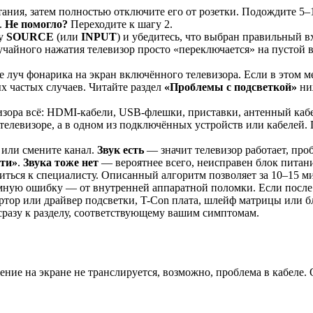
ния, затем полностью отключите его от розетки. Подождите 5–
.
Не помогло?
Переходите к шагу 2.
ку
SOURCE
(или
INPUT
) и убедитесь, что выбран правильный в
учайного нажатия телевизор просто «переключается» на пустой 
 луч фонарика на экран включённого телевизора. Если в этом
ых частых случаев. Читайте раздел
«Проблемы с подсветкой»
ни
зора всё: HDMI-кабели, USB-флешки, приставки, антенный кабел
 телевизоре, а в одном из подключённых устройств или кабелей.
или смените канал.
Звук есть
— значит телевизор работает, про
ти»
.
Звука тоже нет
— вероятнее всего, неисправен блок питани
иться к специалисту. Описанный алгоритм позволяет за 10–15 м
ную ошибку — от внутренней аппаратной поломки. Если после вс
нвертор или драйвер подсветки, T-Con плата, шлейф матрицы или
сразу к разделу, соответствующему вашим симптомам.
жение на экране не транслируется, возможно, проблема в кабеле