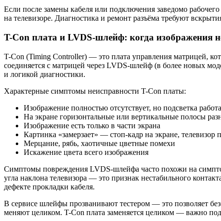
Если после замены кабеля или подключения заведомо рабочего 
на телевизоре. Диагностика и ремонт разъёма требуют вскрытия
T-Con плата и LVDS-шлейф: когда изображения не
T-Con (Timing Controller) — это плата управления матрицей, к
соединяется с матрицей через LVDS-шлейф (в более новых мо
и логикой диагностики.
Характерные симптомы неисправности T-Con платы:
Изображение полностью отсутствует, но подсветка работа
На экране горизонтальные или вертикальные полосы раз
Изображение есть только в части экрана
Картинка «замерзает» — стоп-кадр на экране, телевизор 
Мерцание, рябь, хаотичные цветные помехи
Искажение цвета всего изображения
Симптомы повреждения LVDS-шлейфа часто похожи на симптомы
угла наклона телевизора — это признак нестабильного контак
дефекте прокладки кабеля.
В сервисе шлейфы прозванивают тестером — это позволяет без
меняют целиком. T-Con плата заменяется целиком — важно под