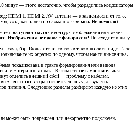
10 минут — этого достаточно, чтобы разрядились конденсаторы
ход: HDMI 1, HDMI 2, AV, антенна — в зависимости от того,
вход, создавая иллюзию сломанного экрана.
Не помогло?
 месте проступают смутные контуры изображения или меню —
же.
Изображения нет даже с фонариком?
Переходите к шагу
ь, саундбар. Включите телевизор в таком «голом» виде. Если
 Подключайте их обратно по одному, чтобы найти виновника.
блема локализована в тракте формирования или вывода
я или материнская плата. В этом случае самостоятельная
инут отделить внешний сбой — проблему с кабелем,
ех пяти шагов экран остаётся чёрным, а звук есть —
 блок питания. Следующие разделы разбирают каждую из этих
. Он может быть поврежден или некорректно подключен.