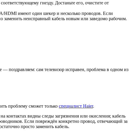
соответствующему гнезду. Достаньте его, очистите от
GA/HDMI имеют один шекер и несколько проводов. Если
чно заменить неисправный кабель новым или заведомо рабочим.
е — поздравляем: сам телевизор исправен, проблема в одном из
анить проблему сможет только
специалист Haier
.
на контактах видны следы загрязнения или окисления; кабель
роводников. Если повреждён конкретно провод, отвечающий за
остаточно просто заменить кабель.