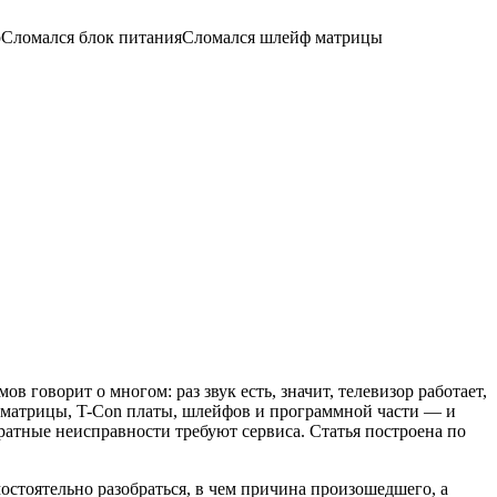
р
Сломался блок питания
Сломался шлейф матрицы
в говорит о многом: раз звук есть, значит, телевизор работает,
, матрицы, T-Con платы, шлейфов и программной части — и
ратные неисправности требуют сервиса. Статья построена по
остоятельно разобраться, в чем причина произошедшего, а