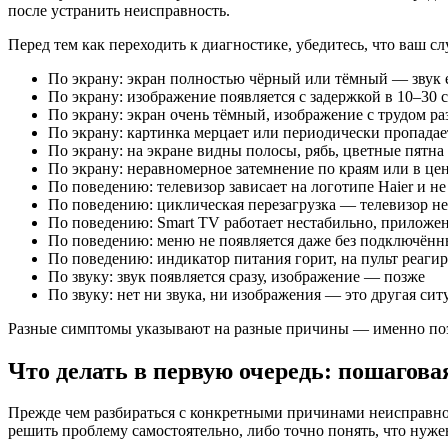
после устранить неисправность.
Перед тем как переходить к диагностике, убедитесь, что ваш 
По экрану: экран полностью чёрный или тёмный — звук 
По экрану: изображение появляется с задержкой в 10–30 
По экрану: экран очень тёмный, изображение с трудом р
По экрану: картинка мерцает или периодически пропадае
По экрану: на экране видны полосы, рябь, цветные пятна
По экрану: неравномерное затемнение по краям или в це
По поведению: телевизор зависает на логотипе Haier и не
По поведению: циклическая перезагрузка — телевизор не
По поведению: Smart TV работает нестабильно, приложе
По поведению: меню не появляется даже без подключён
По поведению: индикатор питания горит, на пульт реагиру
По звуку: звук появляется сразу, изображение — позже
По звуку: нет ни звука, ни изображения — это другая си
Разные симптомы указывают на разные причины — именно поэт
Что делать в первую очередь: пошагов
Прежде чем разбираться с конкретными причинами неисправнос
решить проблему самостоятельно, либо точно понять, что нуже