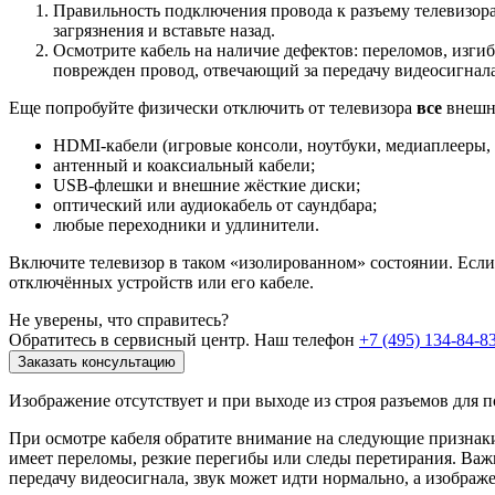
Правильность подключения провода к разъему телевизора
загрязнения и вставьте назад.
Осмотрите кабель на наличие дефектов: переломов, изг
поврежден провод, отвечающий за передачу видеосигнала
Еще попробуйте физически отключить от телевизора
все
внешни
HDMI-кабели (игровые консоли, ноутбуки, медиаплееры,
антенный и коаксиальный кабели;
USB-флешки и внешние жёсткие диски;
оптический или аудиокабель от саундбара;
любые переходники и удлинители.
Включите телевизор в таком «изолированном» состоянии. Если 
отключённых устройств или его кабеле.
Не уверены, что справитесь?
Обратитесь в сервисный центр. Наш телефон
+7 (495) 134-84-8
Заказать консультацию
Изображение отсутствует и при выходе из строя разъемов для 
При осмотре кабеля обратите внимание на следующие признаки
имеет переломы, резкие перегибы или следы перетирания. Важ
передачу видеосигнала, звук может идти нормально, а изображе