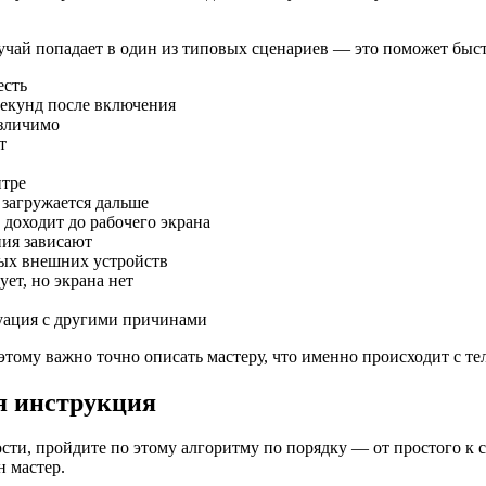
случай попадает в один из типовых сценариев — это поможет быс
есть
секунд после включения
азличимо
т
нтре
 загружается дальше
 доходит до рабочего экрана
ния зависают
ных внешних устройств
ет, но экрана нет
туация с другими причинами
ому важно точно описать мастеру, что именно происходит с те
ая инструкция
ти, пройдите по этому алгоритму по порядку — от простого к с
н мастер.