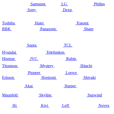
Samsung
LG
Philips
Sony
Dexp
Toshiba
Haier
Xiaomi
BBK
Panasonic
Sharp
Supra
TCL
Hyundai
Telefunken
Hisense
JVC
Rubin
Thomson
Mystery
Hitachi
Pioneer
Loewe
Erisson
Horizont
Shivaki
Akai
Harper
Maunfeld
Skyline
Starwind
Hi
Kivi
Leff
Novex