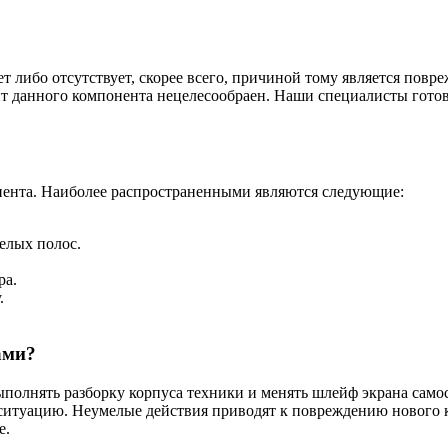
т либо отсутствует, скорее всего, причиной тому является пов
т данного компонента нецелесообраен. Наши специалисты готов
онента. Наиболее распространенными являются следующие:
елых полос.
ра.
.
ами?
ыполнять разборку корпуса техники и менять шлейф экрана само
 ситуацию. Неумелые действия приводят к повреждению нового 
е.