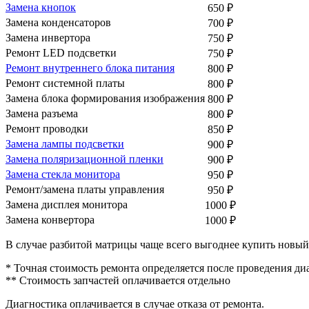
Замена кнопок
650
₽
Замена конденсаторов
700
₽
Замена инвертора
750
₽
Ремонт LED подсветки
750
₽
Ремонт внутреннего блока питания
800
₽
Ремонт системной платы
800
₽
Замена блока формирования изображения
800
₽
Замена разъема
800
₽
Ремонт проводки
850
₽
Замена лампы подсветки
900
₽
Замена поляризационной пленки
900
₽
Замена стекла монитора
950
₽
Ремонт/замена платы управления
950
₽
Замена дисплея монитора
1000
₽
Замена конвертора
1000
₽
В случае разбитой матрицы чаще всего выгоднее купить новый
* Точная стоимость ремонта определяется после проведения ди
** Стоимость запчастей оплачивается отдельно
Диагностика оплачивается в случае отказа от ремонта.