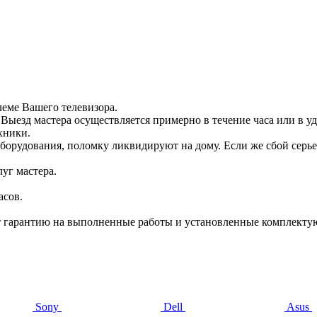
леме Вашего телевизора.
Выезд мастера осуществляется примерно в течение часа или в уд
хники.
борудования, поломку ликвидируют на дому. Если же сбой серье
луг мастера.
асов.
чает гарантию на выполненные работы и установленные комплект
Sony
Dell
Asus