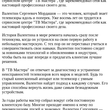
сервисном центре "ТВ Мастера", где зарекомендовал себя как
настоящий профессионал своего дела.
Валентин Сергеевич Мордашов — это человек, который знает
телевизоры вдоль и поперек. Уже восемь лет он трудится в
сервисном центре "ТВ Мастера", где зарекомендовал себя как
настоящий профессионал своего дела.
История Валентина в мире ремонта началась сразу после
техникума, когда он устроился на свою первую работу в
небольшую мастерскую. С тех пор он не переставал учиться и
совершенствовать свои навыки. Валентин постоянно следит
за новинками технологий и обновлениями в индустрии,
чтобы быть на шаг впереди и предлагать клиентам лучшие
решения.
В "ТВ Мастера" он отвечает за диагностику и устранение
неисправностей телевизоров всех марок и моделей. Будь то
старый кинескопный аппарат или телевизор с умным
управлением, Валентин найдет подход к каждому случаю. Его
руки способны вернуть жизнь даже самым безнадежным
устройствам.
За годы работы мастер собрал вокруг себя постоянную
клиентскую базу. Многие приходят именно к нему по
рекомендациям друзей и знакомых. Валентин Сергеевич —