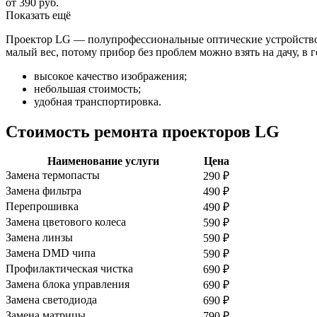
от 390 руб.
Показать ещё
Проектор LG — полупрофессиональные оптические устройство, 
малый вес, потому прибор без проблем можно взять на дачу, в
высокое качество изображения;
небольшая стоимость;
удобная транспортировка.
Стоимость ремонта проекторов LG
Наименование услуги
Цена
Замена термопасты
290
₽
Замена фильтра
490
₽
Перепрошивка
490
₽
Замена цветового колеса
590
₽
Замена линзы
590
₽
Замена DMD чипа
590
₽
Профилактическая чистка
690
₽
Замена блока управления
690
₽
Замена светодиода
690
₽
Замена матрицы
790
₽