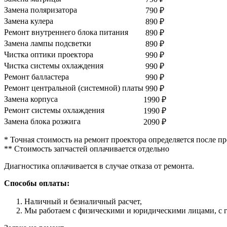
Замена поляризатора
790
₽
Замена кулера
890
₽
Ремонт внутреннего блока питания
890
₽
Замена лампы подсветки
890
₽
Чистка оптики проектора
990
₽
Чистка системы охлаждения
990
₽
Ремонт балластера
990
₽
Ремонт центральной (системной) платы
990
₽
Замена корпуса
1990
₽
Ремонт системы охлаждения
1990
₽
Замена блока розжига
2090
₽
* Точная стоимость на ремонт проектора определяется после п
** Стоимость запчастей оплачивается отдельно
Диагностика оплачивается в случае отказа от ремонта.
Способы оплаты:
Наличный и безналичный расчет,
Мы работаем с физическими и юридическими лицами, с 