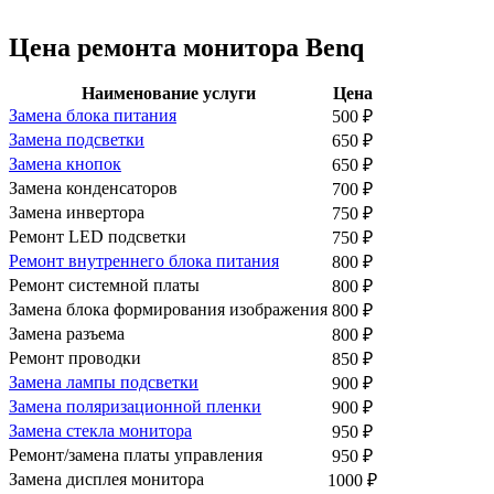
Цена ремонта монитора Benq
Наименование услуги
Цена
Замена блока питания
500
₽
Замена подсветки
650
₽
Замена кнопок
650
₽
Замена конденсаторов
700
₽
Замена инвертора
750
₽
Ремонт LED подсветки
750
₽
Ремонт внутреннего блока питания
800
₽
Ремонт системной платы
800
₽
Замена блока формирования изображения
800
₽
Замена разъема
800
₽
Ремонт проводки
850
₽
Замена лампы подсветки
900
₽
Замена поляризационной пленки
900
₽
Замена стекла монитора
950
₽
Ремонт/замена платы управления
950
₽
Замена дисплея монитора
1000
₽