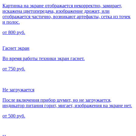
Картинка на экране отображается некорректно, замирает,
искажена цветопередача, изображение дрожит, или
отображается частично, возникают артефакты, сетка из точек
и полос.
от 800 руб.
Гаснет экран
Во время работы техники экран гаснет.
от 750 руб.
Не загружается
После включения прибор шумит, но не загружается,
индикатор питания горит, мигает, изображения на экране нет.
от 500 руб.