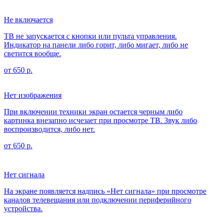
Не включается
ТВ не запускается с кнопки или пульта управления.
Индикатор на панели либо горит, либо мигает, либо не
светится вообще.
от 650 р.
Нет изображения
При включении техники экран остается черным либо
картинка внезапно исчезает при просмотре ТВ. Звук либо
воспроизводится, либо нет.
от 650 р.
Нет сигнала
На экране появляется надпись «Нет сигнала» при просмотре
каналов телевещания или подключении периферийного
устройства.