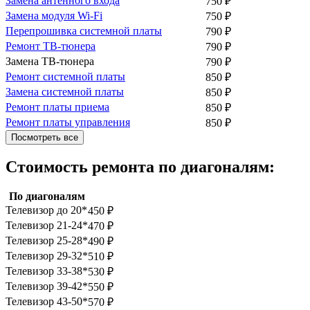
Замена антенного входа
750
₽
Замена модуля Wi-Fi
750
₽
Перепрошивка системной платы
790
₽
Ремонт ТВ-тюнера
790
₽
Замена ТВ-тюнера
790
₽
Ремонт системной платы
850
₽
Замена системной платы
850
₽
Ремонт платы приема
850
₽
Ремонт платы управления
850
₽
Посмотреть все
Стоимость ремонта по диагоналям:
По диагоналям
Телевизор до 20*
450
₽
Телевизор 21-24*
470
₽
Телевизор 25-28*
490
₽
Телевизор 29-32*
510
₽
Телевизор 33-38*
530
₽
Телевизор 39-42*
550
₽
Телевизор 43-50*
570
₽