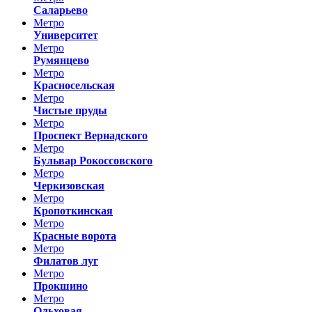
Саларьево
Метро
Университет
Метро
Румянцево
Метро
Красносельская
Метро
Чистые пруды
Метро
Проспект Вернадского
Метро
Бульвар Рокоссовского
Метро
Черкизовская
Метро
Кропоткинская
Метро
Красные ворота
Метро
Филатов луг
Метро
Прокшино
Метро
Ольховая