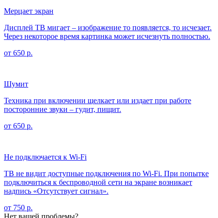
Мерцает экран
Дисплей ТВ мигает – изображение то появляется, то исчезает.
Через некоторое время картинка может исчезнуть полностью.
от 650 р.
Шумит
Техника при включении щелкает или издает при работе
посторонние звуки – гудит, пищит.
от 650 р.
Не подключается к Wi-Fi
ТВ не видит доступные подключения по Wi-Fi. При попытке
подключиться к беспроводной сети на экране возникает
надпись «Отсутствует сигнал».
от 750 р.
Нет вашей проблемы?