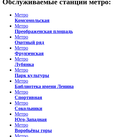
Обслуживаемые станции метро:
Метро
Комсомольская
Метро
Преображенская площадь
Метро
Охотный ряд
Метро
Фрунзенская
Метро
Лубянка
Метро
Парк культуры
Метро
Библиотека имени Ленина
Метро
Спортивная
Метро
Сокольники
Метро
Юго-Западная
Метро
Воробьёвы горы
Метро