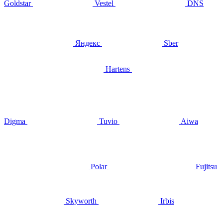
Goldstar
Vestel
DNS
Яндекс
Sber
Hartens
Digma
Tuvio
Aiwa
Polar
Fujitsu
Skyworth
Irbis