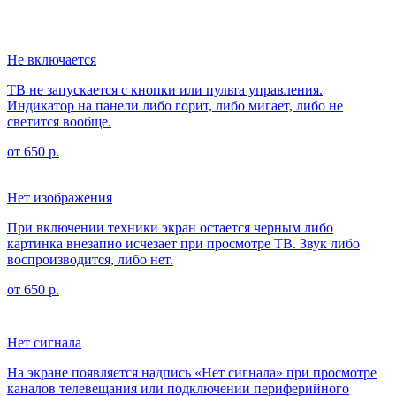
Не включается
ТВ не запускается с кнопки или пульта управления.
Индикатор на панели либо горит, либо мигает, либо не
светится вообще.
от 650 р.
Нет изображения
При включении техники экран остается черным либо
картинка внезапно исчезает при просмотре ТВ. Звук либо
воспроизводится, либо нет.
от 650 р.
Нет сигнала
На экране появляется надпись «Нет сигнала» при просмотре
каналов телевещания или подключении периферийного