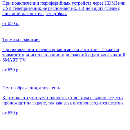
При подключении периферийных устройств через HDMI или
USB телеприемник не распознает их. ТВ не видит флешку,
внешний накопитель, смартфон.
от 650 р.
Тормозит, зависает
При включении телевизор зависает на логотипе. Также он
тормозит при использовании приложений и разных функций
SMART TV.
от 650 р.
Нет изображения, а звук есть
Картинка отсутствует полностью, при этом слышно все, что
происходит на экране, так как звук воспроизводится штатно.
от 650 р.