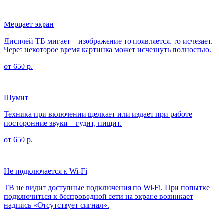
Мерцает экран
Дисплей ТВ мигает – изображение то появляется, то исчезает.
Через некоторое время картинка может исчезнуть полностью.
от 650 р.
Шумит
Техника при включении щелкает или издает при работе
посторонние звуки – гудит, пищит.
от 650 р.
Не подключается к Wi-Fi
ТВ не видит доступные подключения по Wi-Fi. При попытке
подключиться к беспроводной сети на экране возникает
надпись «Отсутствует сигнал».