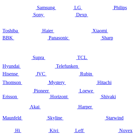
Samsung
LG
Philips
Sony
Dexp
Toshiba
Haier
Xiaomi
BBK
Panasonic
Sharp
Supra
TCL
Hyundai
Telefunken
Hisense
JVC
Rubin
Thomson
Mystery
Hitachi
Pioneer
Loewe
Erisson
Horizont
Shivaki
Akai
Harper
Maunfeld
Skyline
Starwind
Hi
Kivi
Leff
Novex