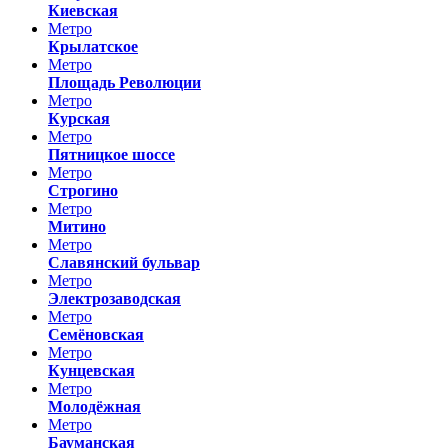
Киевская
Метро
Крылатское
Метро
Площадь Революции
Метро
Курская
Метро
Пятницкое шоссе
Метро
Строгино
Метро
Митино
Метро
Славянский бульвар
Метро
Электрозаводская
Метро
Семёновская
Метро
Кунцевская
Метро
Молодёжная
Метро
Бауманская