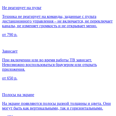
Не реагирует на пульт
Техника не реагирует на команды, заданные с пульта
дистанционного управления – не включается, не переключает
каналы, не изменяет громкость и не открывает меню.
от 790 р.
Зависает
При включении или во время работы ТВ зависает.
Невозможно воспользоваться браузером или открыть
приложения.
от 650 р.
Полосы на экране
На экране появляются полосы разной толщины и цвета. Они
могут быть как вертикальными, так и горизонтальными.