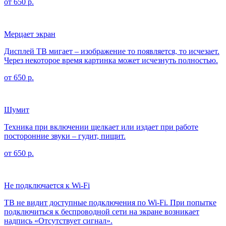
от 650 р.
Мерцает экран
Дисплей ТВ мигает – изображение то появляется, то исчезает.
Через некоторое время картинка может исчезнуть полностью.
от 650 р.
Шумит
Техника при включении щелкает или издает при работе
посторонние звуки – гудит, пищит.
от 650 р.
Не подключается к Wi-Fi
ТВ не видит доступные подключения по Wi-Fi. При попытке
подключиться к беспроводной сети на экране возникает
надпись «Отсутствует сигнал».