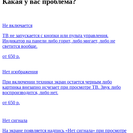
Какая у вас проблема?
Не включается
ТВ не запускается с кнопки или пульта управления.
Индикатор на панели либо горит, либо мигает, либо не
светится вообще.
от 650 р.
Нет изображения
При включении техники экран остается черным либо
картинка внезапно исчезает при просмотре ТВ. Звук либо
воспроизводится, либо нет.
от 650 р.
Нет сигнала
На экране появляется надпись «Нет сигнала» при просмотре