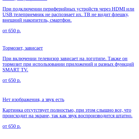
При подключении периферийных устройств через HDMI или
USB телеприемник не распознает их. ТВ не видит флешку,
внешний накопитель, смартфон.
от 650 р.
Тормозит, зависает
При включении телевизор зависает на логотипе. Также он
тормозит при использовании приложений и разных функций
SMART TV.
от 650 р.
Нет изображения, а звук есть
Картинка отсутствует полностью, при этом слышно все, что
происходит на экране, так как звук воспроизводится штатно.
от 650 р.